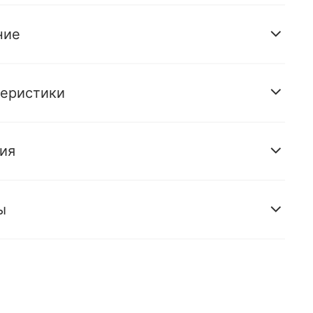
ние
теристики
ия
ы