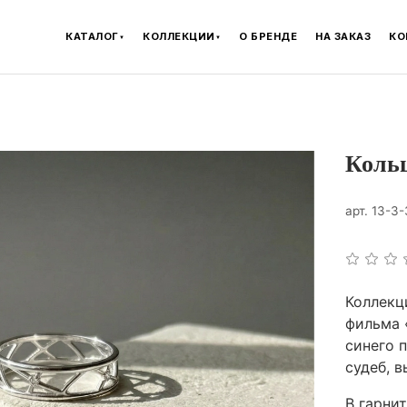
КАТАЛОГ
КОЛЛЕКЦИИ
О БРЕНДЕ
НА ЗАКАЗ
КО
▼
▼
Кольц
арт.
13-3-
Коллекц
фильма 
синего 
судеб, 
В гарни