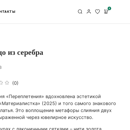
0
НТАКТЫ
о из серебра
3
(0)
ия «Переплетения» вдохновлена эстетикой
«Материалистка» (2025) и того самого знакового
платья. Это воплощение метафоры слияния двух
выраженной через ювелирное искусство.
турах с лаконичными сетками – нити золота