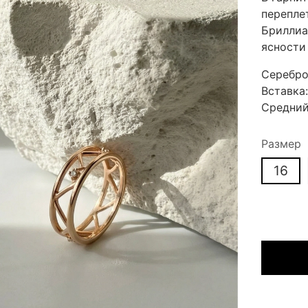
перепле
Бриллиа
ясности
Серебр
Вставка
Средний 
Размер
16